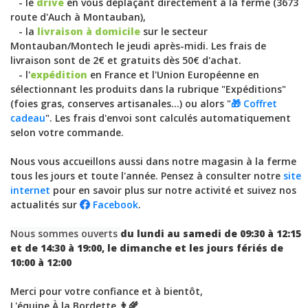
- le
drive
en vous déplaçant directement à la ferme (3673
route d'Auch à Montauban),
- la
livraison à domicile
sur le secteur
Montauban/Montech le jeudi après-midi. Les frais de
livraison sont de 2€ et gratuits dès 50€ d'achat.
- l'
expédition
en France et l'Union Européenne en
sélectionnant les produits dans la rubrique "Expéditions"
(foies gras, conserves artisanales…) ou alors "
🎁 Coffret
cadeau
". Les frais d'envoi sont calculés automatiquement
selon votre commande.
Nous vous accueillons aussi dans notre magasin à la ferme
tous les jours et toute l'année. Pensez à consulter notre
site
internet
pour en savoir plus sur notre activité et suivez nos
actualités sur
Facebook
.
Nous sommes ouverts
du lundi au samedi de 09:30 à 12:15
et de 14:30 à 19:00, le dimanche et les jours fériés de
10:00 à 12:00
Merci pour votre confiance et à bientôt,
L'équipe À la Bordette 👨‍🌾