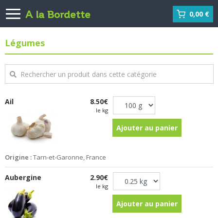
A la Bordette
0,00 €
Légumes
Ail
8.50€
le kg
Ajouter au panier
Origine :
Tarn-et-Garonne, France
Aubergine
2.90€
le kg
Ajouter au panier