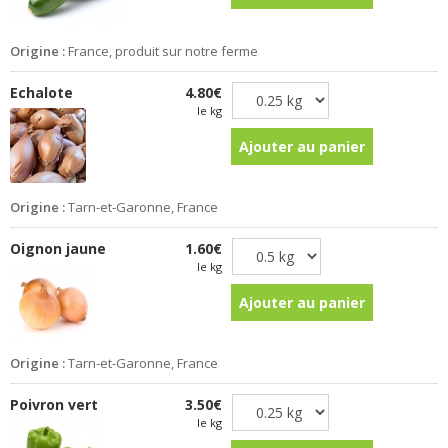
Origine :
France, produit sur notre ferme
Echalote
4.80€
le kg
Ajouter au panier
Origine :
Tarn-et-Garonne, France
Oignon jaune
1.60€
le kg
Ajouter au panier
Origine :
Tarn-et-Garonne, France
Poivron vert
3.50€
le kg